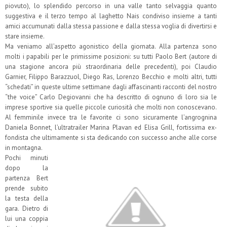
piovuto), lo splendido percorso in una valle tanto selvaggia quanto
suggestiva e il terzo tempo al laghetto Nais condiviso insieme a tanti
amici accumunati dalla stessa passione e dalla stessa voglia di divertirsi e
stare insieme.
Ma veniamo all’aspetto agonistico della giornata. Alla partenza sono
molti i papabili per le primissime posizioni: su tutti Paolo Bert (autore di
una stagione ancora più straordinaria delle precedenti), poi Claudio
Garnier, Filippo Barazzuol, Diego Ras, Lorenzo Becchio e molti altri, tutti
“schedati” in queste ultime settimane dagli affascinanti racconti del nostro
“the voice” Carlo Degiovanni che ha descritto di ognuno di loro sia le
imprese sportive sia quelle piccole curiosità che molti non conoscevano.
Al femminile invece tra le favorite ci sono sicuramente l’angrognina
Daniela Bonnet, l’ultratrailer Marina Plavan ed Elisa Grill, fortissima ex-
fondista che ultimamente si sta dedicando con successo anche alle corse
in montagna.
Pochi minuti
dopo la
partenza Bert
prende subito
la testa della
gara. Dietro di
lui una coppia