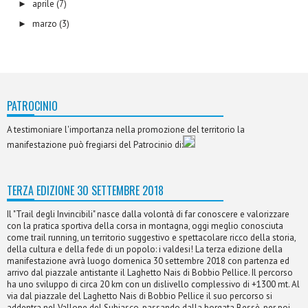
aprile
(7)
►
marzo
(3)
►
PATROCINIO
A testimoniare l'importanza nella promozione del territorio la
manifestazione può fregiarsi del Patrocinio di:
TERZA EDIZIONE 30 SETTEMBRE 2018
Il "Trail degli Invincibili" nasce dalla volontà di far conoscere e valorizzare
con la pratica sportiva della corsa in montagna, oggi meglio conosciuta
come trail running, un territorio suggestivo e spettacolare ricco della storia,
della cultura e della fede di un popolo: i valdesi! La terza edizione della
manifestazione avrà luogo domenica 30 settembre 2018 con partenza ed
arrivo dal piazzale antistante il Laghetto Nais di Bobbio Pellice. Il percorso
ha uno sviluppo di circa 20 km con un dislivello complessivo di +1300 mt. Al
via dal piazzale del Laghetto Nais di Bobbio Pellice il suo percorso si
addentra nel Vallone del Subiasco, passando dalla borgata Bessè, per poi