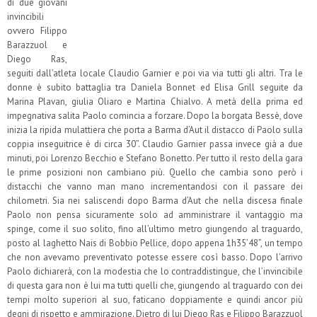
di due giovani
invincibili
ovvero Filippo
Barazzuol e
Diego Ras,
seguiti dall’atleta locale Claudio Garnier e poi via via tutti gli altri. Tra le
donne è subito battaglia tra Daniela Bonnet ed Elisa Grill seguite da
Marina Plavan, giulia Oliaro e Martina Chialvo. A metà della prima ed
impegnativa salita Paolo comincia a forzare. Dopo la borgata Bessè, dove
inizia la ripida mulattiera che porta a Barma d’Aut il distacco di Paolo sulla
coppia inseguitrice è di circa 30”. Claudio Garnier passa invece già a due
minuti, poi Lorenzo Becchio e Stefano Bonetto. Per tutto il resto della gara
le prime posizioni non cambiano più. Quello che cambia sono però i
distacchi che vanno man mano incrementandosi con il passare dei
chilometri. Sia nei saliscendi dopo Barma d’Aut che nella discesa finale
Paolo non pensa sicuramente solo ad amministrare il vantaggio ma
spinge, come il suo solito, fino all’ultimo metro giungendo al traguardo,
posto al laghetto Nais di Bobbio Pellice, dopo appena 1h35’48”, un tempo
che non avevamo preventivato potesse essere così basso. Dopo l’arrivo
Paolo dichiarerà, con la modestia che lo contraddistingue, che l’invincibile
di questa gara non è lui ma tutti quelli che, giungendo al traguardo con dei
tempi molto superiori al suo, faticano doppiamente e quindi ancor più
degni di rispetto e ammirazione. Dietro di lui Diego Ras e Filippo Barazzuol