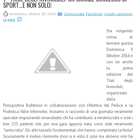
SPORT…E NON SOLO!
domenica, ottobre 09, 2016
Comunicato
,
Facebook
,
I nostri campioni
,
la gara
Sta volgendo
ormai al
termine questa
Domenica 9
Ottobre 2016 e
con lei anche
la prima
edizione del
Trail degli
Invincibili,
organizzato
dalla
Polisportiva Bobbiese in collaborazione con l’Atletica Val Pellice e la
Podistica Valle Infernotto. Iniziamo il racconto di una giornata veramente
speciale ringraziando innanzitutto chi ha contribuito a renderla tale e cioè i
ben 225 partenti che, per una gara appena nata, sono stati veramente
“tanta roba”. Gli altri tasselli fondamentali che hanno completato la festa?
Sicuramente il meteo clemente (non si è visto il sole ma almeno non ha