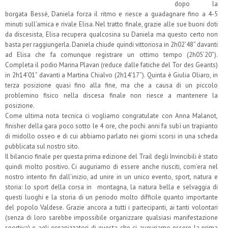
dopo la
borgata Bessè, Daniela forza il ritmo e riesce a guadagnare fino a 4-5
minuti sull’amica e rivale Elisa. Nel tratto finale, grazie alle sue buoni doti
da discesista, Elisa recupera qualcosina su Daniela ma questo certo non
basta per raggiungerla. Daniela chiude quindi vittoriosa in 2h02’48” davanti
ad Elisa che fa comunque registrare un ottimo tempo (2h05’20”).
Completa il podio Marina Plavan (reduce dalle fatiche del Tor des Geants)
in 2h14’01” davanti a Martina Chialvo (2h14’17”). Quinta è Giulia Oliaro, in
terza posizione quasi fino alla fine, ma che a causa di un piccolo
problemino fisico nella discesa finale non riesce a mantenere la
posizione.
Come ultima nota tecnica ci vogliamo congratulate con Anna Malanot,
finisher della gara poco sotto le 4 ore, che pochi anni fa subì un trapianto
di midollo osseo e di cui abbiamo parlato nei giorni scorsi in una scheda
pubblicata sul nostro sito.
Il bilancio finale per questa prima edizione del Trail degli Invincibili è stato
quindi molto positivo. Ci auguriamo di essere anche riusciti, com’era nel
nostro intento fin dall’inizio, ad unire in un unico evento, sport, natura e
storia: lo sport della corsa in montagna, la natura bella e selvaggia di
questi luoghi e la storia di un periodo molto difficile quanto importante
del popolo Valdese. Grazie ancora a tutti i partecipanti, ai tanti volontari
(senza di loro sarebbe impossibile organizzare qualsiasi manifestazione
sportiva) e agli organizzatori di questa che ci auguriamo essere la prima