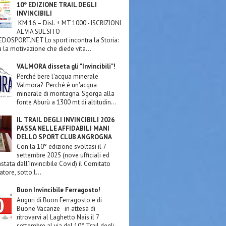
10° EDIZIONE TRAIL DEGLI
INVINCIBILI
KM 16 – Disl. + MT 1000 - ISCRIZIONI
AL VIA SUL SITO
OSPORT.NET Lo sport incontra la Storia:
a la motivazione che diede vita...
VALMORA disseta gli "Invincibili"!
Perché bere l'acqua minerale
Valmora? Perché è un'acqua
minerale di montagna. Sgorga alla
fonte Aburù a 1300 mt di altitudin...
IL TRAIL DEGLI INVINCIBILI 2026
PASSA NELLE AFFIDABILI MANI
DELLO SPORT CLUB ANGROGNA
Con la 10° edizione svoltasi il 7
settembre 2025 (nove ufficiali ed
stata dall’Invincibile Covid) il Comitato
tore, sotto l...
Buon Invincibile Ferragosto!
Auguri di Buon Ferragosto e di
Buone Vacanze in attesa di
ritrovarvi al Laghetto Nais il 7
settembre al via del 10° Trail degli