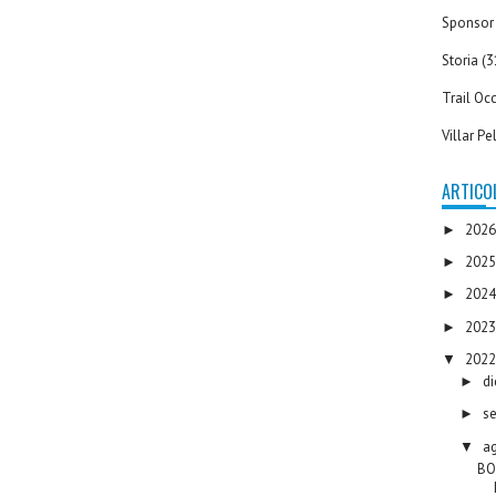
Sponsor
Storia
(3
Trail Occ
Villar Pe
ARTICOL
202
►
202
►
202
►
202
►
202
▼
d
►
s
►
a
▼
BO