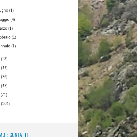
iugno
(1)
aggio
(4)
arzo
(1)
ebbraio
(1)
ennaio
(1)
1
(18)
0
(33)
9
(26)
8
(35)
7
(71)
6
(103)
MO E CONTATTI