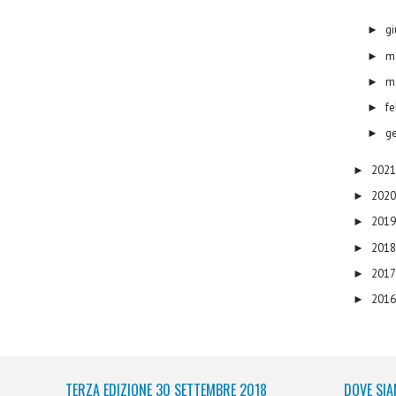
g
►
m
►
m
►
f
►
g
►
202
►
202
►
201
►
201
►
201
►
201
►
TERZA EDIZIONE 30 SETTEMBRE 2018
DOVE SIA