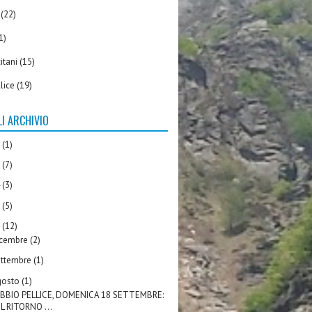
(22)
1)
itani
(15)
llice
(19)
I ARCHIVIO
6
(1)
5
(7)
4
(3)
3
(5)
2
(12)
icembre
(2)
ettembre
(1)
gosto
(1)
BBIO PELLICE, DOMENICA 18 SETTEMBRE:
IL RITORNO ...