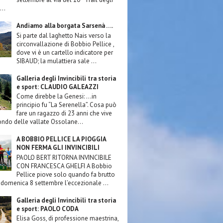
...
Andiamo alla borgata Sarsenà ….
Si parte dal laghetto Nais verso la
circonvallazione di Bobbio Pellice ,
dove vi è un cartello indicatore per
SIBAUD; la mulattiera sale ...
Galleria degli Invincibili tra storia
e sport: CLAUDIO GALEAZZI
Come direbbe la Genesi: …in
principio fu “La Serenella”. Cosa può
fare un ragazzo di 23 anni che vive
ondo delle vallate Ossolane...
A BOBBIO PELLICE LA PIOGGIA
NON FERMA GLI INVINCIBILI
PAOLO BERT RITORNA INVINCIBILE
CON FRANCESCA GHELFI A Bobbio
Pellice piove solo quando fa brutto
domenica 8 settembre l’eccezionale ...
Galleria degli Invincibili tra storia
e sport: PAOLO CODA
Elisa Goss, di professione maestrina,