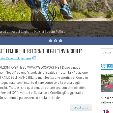
a ed arrivo dal Laghetto Nais di Bobbio Pellice!
ETTEMBRE: IL RITORNO DEGLI “INVINCIBILI”
cato
,
Facebook
,
la gara
ARTICO
RIZIONI APERTE SU WWW.WEDOSPORT.NET Dopo cinque
ioni “legali” ed una “clandestina” scalda i motori la 7° edizione
TRAIL DEGLI INVINCIBILI, la manifestazione sportiva di Corsa in
agna nata con l’intento di fare conoscere la storia degli
incibili” Valdesi che quei sentieri percorsero, con altri obiettivi,
 fine del XVI°.I valloni di Subiasco e Croello, già oggi tirati a
do, saranno il palcoscenico per la recita dei...
Alle 8 de
Vallone d
Leggi tutto