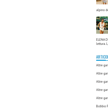
alpino de
ELENA DU
lettura. L
ARTICO
Altre ga
Altre ga
Altre ga
Altre ga
Altre ga
Bobbio P