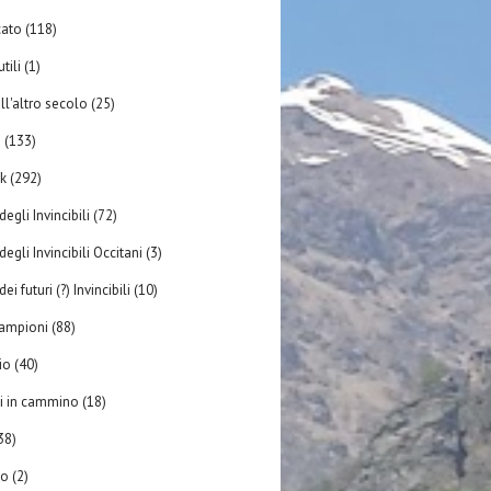
ato
(118)
tili
(1)
ll'altro secolo
(25)
à
(133)
k
(292)
degli Invincibili
(72)
degli Invincibili Occitani
(3)
ei futuri (?) Invincibili
(10)
 campioni
(88)
rio
(40)
ili in cammino
(18)
38)
io
(2)