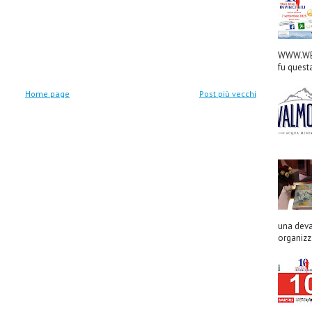
WWW.WED
fu quest
Home page
Post più vecchi
una deva
organizza