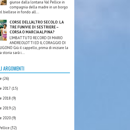
giunse dalla lontana Val Pellice in
compagnia della madre in un borgo
l biellese in fondo all...
CORSE DELL’ALTRO SECOLO: LA
TRE FUNIVIE DI SESTRIERE –
CORSA O MARCIA ALPINA?
L’IMBATTUTO RECORD DI MARIO
ANDREOLOTTI ED IL CORAGGIO DI
GONO Giù il cappello, prima di iniziare la
a storia sarà i...
LI ARGOMENTI
re
(26)
re 2017
(15)
re 2018
(9)
re 2019
(2)
re 2020
(9)
ellice
(32)