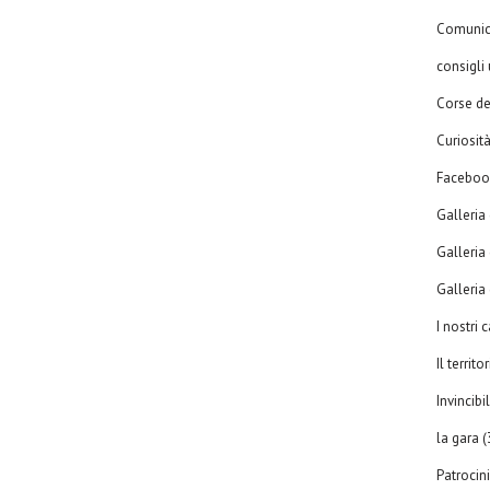
Comunic
consigli u
Corse de
Curiosit
Faceboo
Galleria 
Galleria 
Galleria d
I nostri
Il territo
Invincib
la gara
(
Patrocin