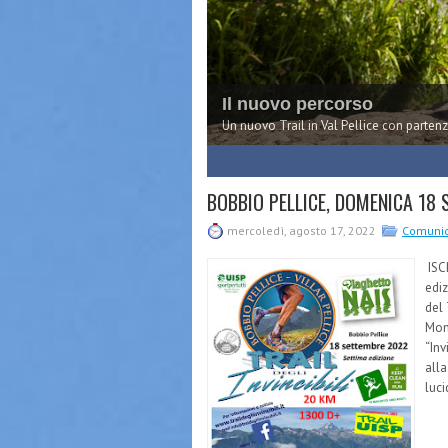
Il nuovo percorso
Un nuovo Trail in Val Pellice con partenz
1
2
3
BOBBIO PELLICE, DOMENICA 18 S
mercoledì, agosto 17, 2022
Comuni
ISC
ediz
del 
Mont
“Inv
alla
luci