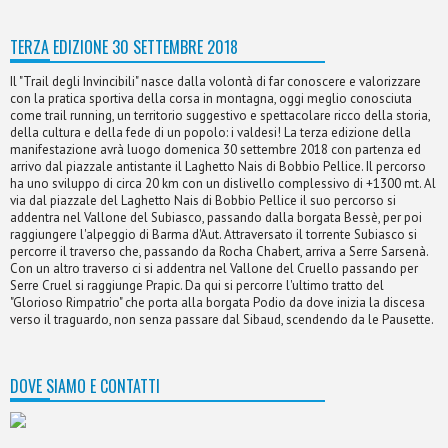
TERZA EDIZIONE 30 SETTEMBRE 2018
Il "Trail degli Invincibili" nasce dalla volontà di far conoscere e valorizzare
con la pratica sportiva della corsa in montagna, oggi meglio conosciuta
come trail running, un territorio suggestivo e spettacolare ricco della storia,
della cultura e della fede di un popolo: i valdesi! La terza edizione della
manifestazione avrà luogo domenica 30 settembre 2018 con partenza ed
arrivo dal piazzale antistante il Laghetto Nais di Bobbio Pellice. Il percorso
ha uno sviluppo di circa 20 km con un dislivello complessivo di +1300 mt. Al
via dal piazzale del Laghetto Nais di Bobbio Pellice il suo percorso si
addentra nel Vallone del Subiasco, passando dalla borgata Bessè, per poi
raggiungere l'alpeggio di Barma d'Aut. Attraversato il torrente Subiasco si
percorre il traverso che, passando da Rocha Chabert, arriva a Serre Sarsenà.
Con un altro traverso ci si addentra nel Vallone del Cruello passando per
Serre Cruel si raggiunge Prapic. Da qui si percorre l'ultimo tratto del
"Glorioso Rimpatrio" che porta alla borgata Podio da dove inizia la discesa
verso il traguardo, non senza passare dal Sibaud, scendendo da le Pausette.
DOVE SIAMO E CONTATTI