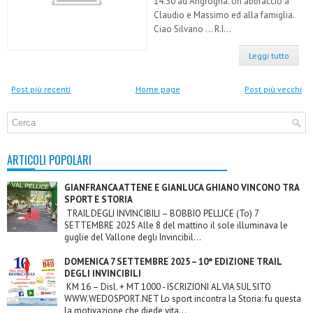
14.30 ad Angrogna. Un abbraccio a
Claudio e Massimo ed alla famiglia.
Ciao Silvano ... R.I...
Leggi tutto
Post più recenti
Home page
Post più vecchi
ARTICOLI POPOLARI
GIANFRANCA ATTENE E GIANLUCA GHIANO VINCONO TRA
SPORT E STORIA
TRAIL DEGLI INVINCIBILI – BOBBIO PELLICE (To) 7
SETTEMBRE 2025 Alle 8 del mattino il sole illuminava le
guglie del Vallone degli Invincibil...
DOMENICA 7 SETTEMBRE 2025 – 10° EDIZIONE TRAIL
DEGLI INVINCIBILI
KM 16 – Disl. + MT 1000 - ISCRIZIONI AL VIA SUL SITO
WWW.WEDOSPORT.NET Lo sport incontra la Storia: fu questa
la motivazione che diede vita...