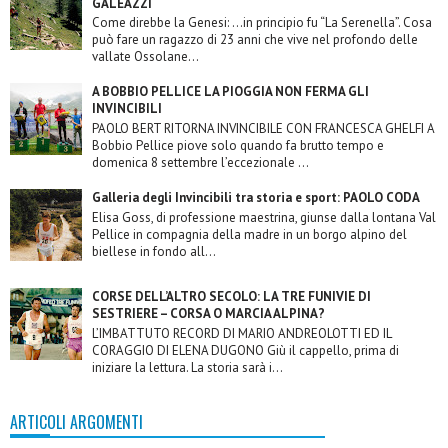
GALEAZZI
Come direbbe la Genesi: …in principio fu “La Serenella”. Cosa
può fare un ragazzo di 23 anni che vive nel profondo delle
vallate Ossolane...
A BOBBIO PELLICE LA PIOGGIA NON FERMA GLI
INVINCIBILI
PAOLO BERT RITORNA INVINCIBILE CON FRANCESCA GHELFI A
Bobbio Pellice piove solo quando fa brutto tempo e
domenica 8 settembre l’eccezionale ...
Galleria degli Invincibili tra storia e sport: PAOLO CODA
Elisa Goss, di professione maestrina, giunse dalla lontana Val
Pellice in compagnia della madre in un borgo alpino del
biellese in fondo all...
CORSE DELL’ALTRO SECOLO: LA TRE FUNIVIE DI
SESTRIERE – CORSA O MARCIA ALPINA?
L’IMBATTUTO RECORD DI MARIO ANDREOLOTTI ED IL
CORAGGIO DI ELENA DUGONO Giù il cappello, prima di
iniziare la lettura. La storia sarà i...
ARTICOLI ARGOMENTI