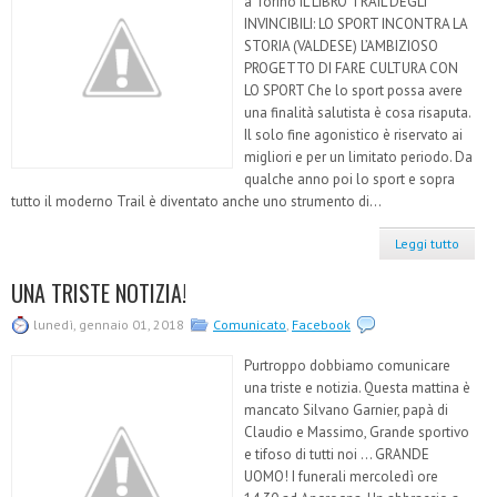
a Torino IL LIBRO TRAIL DEGLI
INVINCIBILI: LO SPORT INCONTRA LA
STORIA (VALDESE) L’AMBIZIOSO
PROGETTO DI FARE CULTURA CON
LO SPORT Che lo sport possa avere
una finalità salutista è cosa risaputa.
Il solo fine agonistico è riservato ai
migliori e per un limitato periodo. Da
qualche anno poi lo sport e sopra
tutto il moderno Trail è diventato anche uno strumento di...
Leggi tutto
UNA TRISTE NOTIZIA!
lunedì, gennaio 01, 2018
Comunicato
,
Facebook
Purtroppo dobbiamo comunicare
una triste e notizia. Questa mattina è
mancato Silvano Garnier, papà di
Claudio e Massimo, Grande sportivo
e tifoso di tutti noi ... GRANDE
UOMO! I funerali mercoledì ore