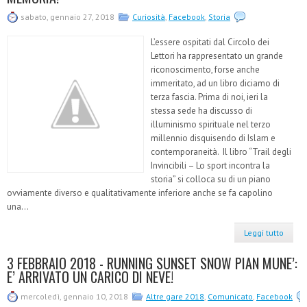
sabato, gennaio 27, 2018
Curiosità
,
Facebook
,
Storia
L’essere ospitati dal Circolo dei
Lettori ha rappresentato un grande
riconoscimento, forse anche
immeritato, ad un libro diciamo di
terza fascia. Prima di noi, ieri la
stessa sede ha discusso di
illuminismo spirituale nel terzo
millennio disquisendo di Islam e
contemporaneità. Il libro “Trail degli
Invincibili – Lo sport incontra la
storia” si colloca su di un piano
ovviamente diverso e qualitativamente inferiore anche se fa capolino
una...
Leggi tutto
3 FEBBRAIO 2018 - RUNNING SUNSET SNOW PIAN MUNE’:
E’ ARRIVATO UN CARICO DI NEVE!
mercoledì, gennaio 10, 2018
Altre gare 2018
,
Comunicato
,
Facebook