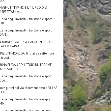
GIA...
NVENUTI “INVINCIBILI”: IL PODIO VI
ASPETTA! Il w...
leria degli Invincibili tra storia e sport:
LUC...
leria degli Invincibili tra storia e sport:
DAN...
 GIORNI AL VIA … SVELIAMO UN PO’ DEL
PACCO GARA!
CRIZIONI PROROGA: fino al 25 settembre
l'iscrizi...
RINA PLAVAN ED IL "TOR": UN LEGAME
INDISSOLUBILE
leria degli Invincibili tra storia e sport:
CLA...
nove giorni dal via ci presentiamo a VILLAR
PELL...
leria degli Invincibili tra storia e sport:
MIR...
leria degli Invincibili tra storia e sport: