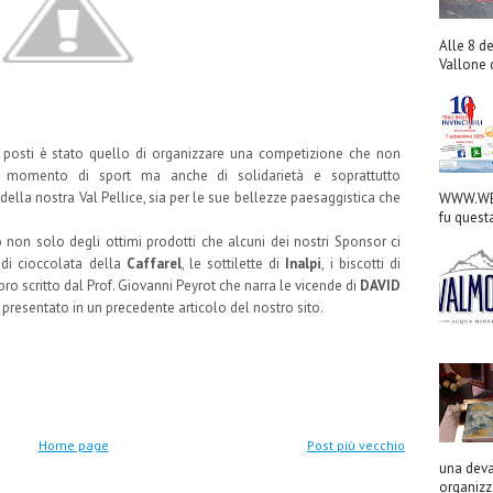
Alle 8 de
Vallone d
 posti è stato quello di organizzare una competizione che non
 momento di sport ma anche di solidarietà e soprattutto
 della nostra Val Pellice, sia per le sue bellezze paesaggistica che
WWW.WED
fu quest
!
 non solo degli ottimi prodotti che alcuni dei nostri Sponsor ci
di cioccolata della
Caffarel
, le sottilette di
Inalpi
, i biscotti di
ro scritto dal Prof. Giovanni Peyrot che narra le vicende di
DAVID
à presentato in un precedente articolo del nostro sito.
Home page
Post più vecchio
una deva
organizza