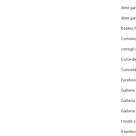
Altre ga
Altre ga
Bobbio P
Comunic
consigli u
Corse de
Curiosit
Faceboo
Galleria 
Galleria 
Galleria d
I nostri
Il territo