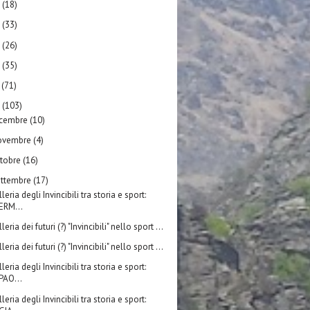
1
(18)
0
(33)
9
(26)
8
(35)
7
(71)
6
(103)
icembre
(10)
ovembre
(4)
ttobre
(16)
ettembre
(17)
leria degli Invincibili tra storia e sport:
ERM...
leria dei futuri (?) "Invincibili" nello sport ...
leria dei futuri (?) "Invincibili" nello sport ...
leria degli Invincibili tra storia e sport:
PAO...
leria degli Invincibili tra storia e sport: