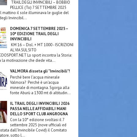
TRAIL DEGLI INVINCIBILI – BOBBIO
PELLICE (To) 7 SETTEMBRE 2025
l mattino il sole illuminava le guglie del
egli Invincibil...
DOMENICA 7 SETTEMBRE 2025 –
10° EDIZIONE TRAIL DEGLI
INVINCIBILI
KM 16 – Disl. + MT 1000 - ISCRIZIONI
AL VIA SUL SITO
OSPORT.NET Lo sport incontra la Storia:
a la motivazione che diede vita...
VALMORA disseta gli "Invincibili"!
Perché bere l'acqua minerale
Valmora? Perché è un'acqua
minerale di montagna. Sgorga alla
fonte Aburù a 1300 mt di altitudin...
IL TRAIL DEGLI INVINCIBILI 2026
PASSA NELLE AFFIDABILI MANI
DELLO SPORT CLUB ANGROGNA
Con la 10° edizione svoltasi il 7
settembre 2025 (nove ufficiali ed
stata dall’Invincibile Covid) il Comitato
tore, sotto l...