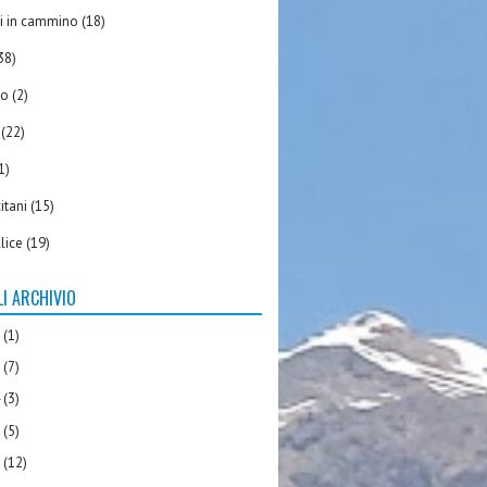
ili in cammino
(18)
38)
io
(2)
(22)
1)
itani
(15)
llice
(19)
I ARCHIVIO
6
(1)
5
(7)
4
(3)
3
(5)
2
(12)