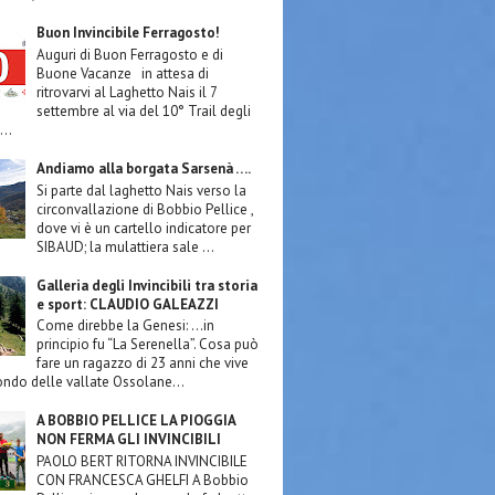
Buon Invincibile Ferragosto!
Auguri di Buon Ferragosto e di
Buone Vacanze in attesa di
ritrovarvi al Laghetto Nais il 7
settembre al via del 10° Trail degli
...
Andiamo alla borgata Sarsenà ….
Si parte dal laghetto Nais verso la
circonvallazione di Bobbio Pellice ,
dove vi è un cartello indicatore per
SIBAUD; la mulattiera sale ...
Galleria degli Invincibili tra storia
e sport: CLAUDIO GALEAZZI
Come direbbe la Genesi: …in
principio fu “La Serenella”. Cosa può
fare un ragazzo di 23 anni che vive
ondo delle vallate Ossolane...
A BOBBIO PELLICE LA PIOGGIA
NON FERMA GLI INVINCIBILI
PAOLO BERT RITORNA INVINCIBILE
CON FRANCESCA GHELFI A Bobbio