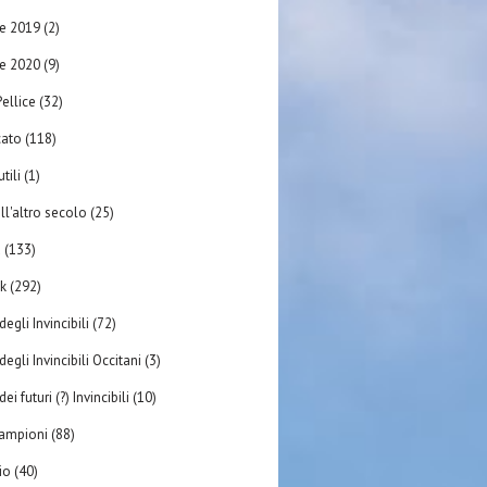
re 2019
(2)
re 2020
(9)
ellice
(32)
ato
(118)
tili
(1)
ll'altro secolo
(25)
à
(133)
k
(292)
degli Invincibili
(72)
degli Invincibili Occitani
(3)
ei futuri (?) Invincibili
(10)
 campioni
(88)
rio
(40)