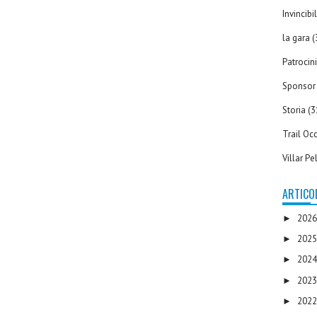
Invincib
la gara
(
Patrocin
Sponsor
Storia
(3
Trail Occ
Villar Pe
ARTICOL
202
►
202
►
202
►
202
►
202
►