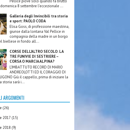
Pellice piove solo quando fa brutto
domenica 8 settembre l’eccezionale ...
Galleria degli Invincibili tra storia
e sport: PAOLO CODA
Elisa Goss, di professione maestrina,
giunse dalla lontana Val Pellice in
compagnia della madre in un borgo
l biellese in fondo all...
CORSE DELL’ALTRO SECOLO: LA
TRE FUNIVIE DI SESTRIERE –
CORSA O MARCIA ALPINA?
L’IMBATTUTO RECORD DI MARIO
ANDREOLOTTI ED IL CORAGGIO DI
GONO Giù il cappello, prima di iniziare la
a storia sarà i...
LI ARGOMENTI
re
(26)
re 2017
(15)
re 2018
(9)