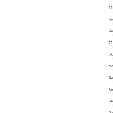
BE
Gal
Gal
20
IS
MA
Gal
A 
Gal
Gal