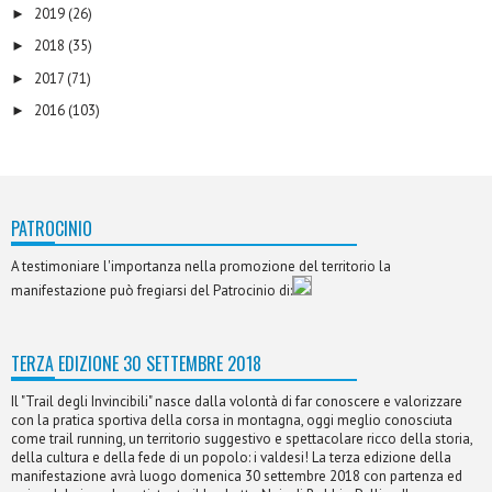
2019
(26)
►
2018
(35)
►
2017
(71)
►
2016
(103)
►
PATROCINIO
A testimoniare l'importanza nella promozione del territorio la
manifestazione può fregiarsi del Patrocinio di:
TERZA EDIZIONE 30 SETTEMBRE 2018
Il "Trail degli Invincibili" nasce dalla volontà di far conoscere e valorizzare
con la pratica sportiva della corsa in montagna, oggi meglio conosciuta
come trail running, un territorio suggestivo e spettacolare ricco della storia,
della cultura e della fede di un popolo: i valdesi! La terza edizione della
manifestazione avrà luogo domenica 30 settembre 2018 con partenza ed