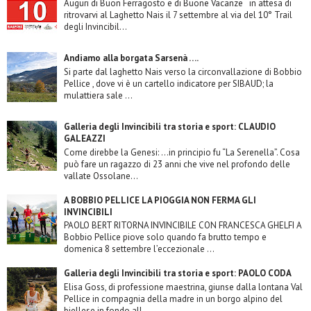
Auguri di Buon Ferragosto e di Buone Vacanze in attesa di
ritrovarvi al Laghetto Nais il 7 settembre al via del 10° Trail
degli Invincibil...
Andiamo alla borgata Sarsenà ….
Si parte dal laghetto Nais verso la circonvallazione di Bobbio
Pellice , dove vi è un cartello indicatore per SIBAUD; la
mulattiera sale ...
Galleria degli Invincibili tra storia e sport: CLAUDIO
GALEAZZI
Come direbbe la Genesi: …in principio fu “La Serenella”. Cosa
può fare un ragazzo di 23 anni che vive nel profondo delle
vallate Ossolane...
A BOBBIO PELLICE LA PIOGGIA NON FERMA GLI
INVINCIBILI
PAOLO BERT RITORNA INVINCIBILE CON FRANCESCA GHELFI A
Bobbio Pellice piove solo quando fa brutto tempo e
domenica 8 settembre l’eccezionale ...
Galleria degli Invincibili tra storia e sport: PAOLO CODA
Elisa Goss, di professione maestrina, giunse dalla lontana Val
Pellice in compagnia della madre in un borgo alpino del
biellese in fondo all...