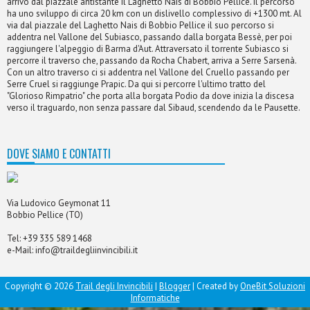
arrivo dal piazzale antistante il Laghetto Nais di Bobbio Pellice. Il percorso
ha uno sviluppo di circa 20 km con un dislivello complessivo di +1300 mt. Al
via dal piazzale del Laghetto Nais di Bobbio Pellice il suo percorso si
addentra nel Vallone del Subiasco, passando dalla borgata Bessè, per poi
raggiungere l'alpeggio di Barma d'Aut. Attraversato il torrente Subiasco si
percorre il traverso che, passando da Rocha Chabert, arriva a Serre Sarsenà.
Con un altro traverso ci si addentra nel Vallone del Cruello passando per
Serre Cruel si raggiunge Prapic. Da qui si percorre l'ultimo tratto del
"Glorioso Rimpatrio" che porta alla borgata Podio da dove inizia la discesa
verso il traguardo, non senza passare dal Sibaud, scendendo da le Pausette.
DOVE SIAMO E CONTATTI
Via Ludovico Geymonat 11
Bobbio Pellice (TO)
Tel:
+39 335 589 1468
e-Mail:
info@traildegliinvincibili.it
Copyright ©
2026
Trail degli Invincibili
|
Blogger
| Created by
OneBit Soluzioni
Informatiche