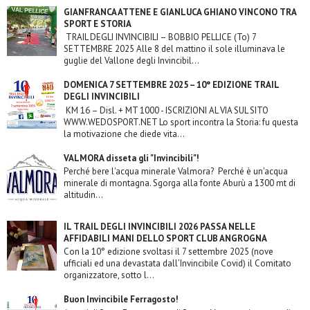
GIANFRANCA ATTENE E GIANLUCA GHIANO VINCONO TRA
SPORT E STORIA
TRAIL DEGLI INVINCIBILI – BOBBIO PELLICE (To) 7
SETTEMBRE 2025 Alle 8 del mattino il sole illuminava le
guglie del Vallone degli Invincibil...
DOMENICA 7 SETTEMBRE 2025 – 10° EDIZIONE TRAIL
DEGLI INVINCIBILI
KM 16 – Disl. + MT 1000 - ISCRIZIONI AL VIA SUL SITO
WWW.WEDOSPORT.NET Lo sport incontra la Storia: fu questa
la motivazione che diede vita...
VALMORA disseta gli "Invincibili"!
Perché bere l'acqua minerale Valmora? Perché è un'acqua
minerale di montagna. Sgorga alla fonte Aburù a 1300 mt di
altitudin...
IL TRAIL DEGLI INVINCIBILI 2026 PASSA NELLE
AFFIDABILI MANI DELLO SPORT CLUB ANGROGNA
Con la 10° edizione svoltasi il 7 settembre 2025 (nove
ufficiali ed una devastata dall’Invincibile Covid) il Comitato
organizzatore, sotto l...
Buon Invincibile Ferragosto!