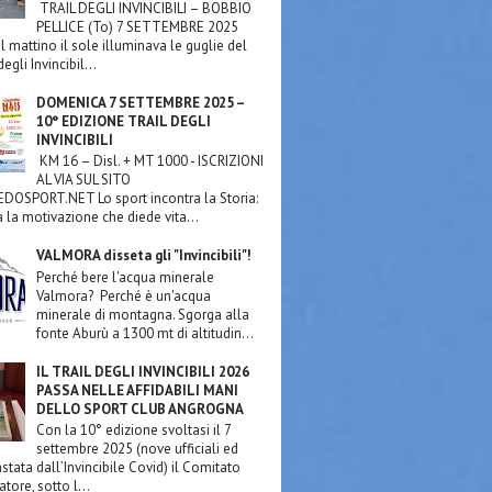
TRAIL DEGLI INVINCIBILI – BOBBIO
PELLICE (To) 7 SETTEMBRE 2025
l mattino il sole illuminava le guglie del
egli Invincibil...
DOMENICA 7 SETTEMBRE 2025 –
10° EDIZIONE TRAIL DEGLI
INVINCIBILI
KM 16 – Disl. + MT 1000 - ISCRIZIONI
AL VIA SUL SITO
OSPORT.NET Lo sport incontra la Storia:
a la motivazione che diede vita...
VALMORA disseta gli "Invincibili"!
Perché bere l'acqua minerale
Valmora? Perché è un'acqua
minerale di montagna. Sgorga alla
fonte Aburù a 1300 mt di altitudin...
IL TRAIL DEGLI INVINCIBILI 2026
PASSA NELLE AFFIDABILI MANI
DELLO SPORT CLUB ANGROGNA
Con la 10° edizione svoltasi il 7
settembre 2025 (nove ufficiali ed
stata dall’Invincibile Covid) il Comitato
tore, sotto l...