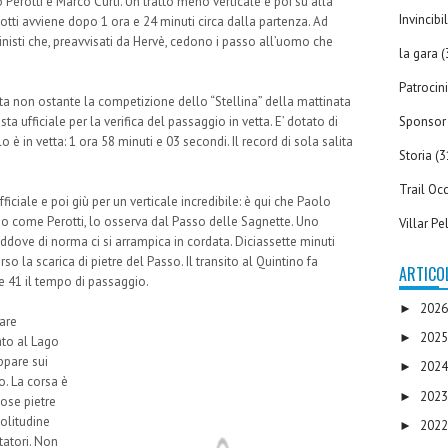
Perotti e Marco Curti. Un tratto meno verticale e poi su alla
Invincib
reotti avviene dopo 1 ora e 24 minuti circa dalla partenza. Ad
pinisti che, preavvisati da Hervè, cedono i passo all’uomo che
la gara
(
Patrocin
ta non ostante la competizione dello “Stellina” della mattinata
Sponsor
ta ufficiale per la verifica del passaggio in vetta. E’ dotato di
o è in vetta: 1 ora 58 minuti e 03 secondi. Il record di sola salita
Storia
(3
Trail Occ
ficiale e poi giù per un verticale incredibile: è qui che Paolo
teso come Perotti, lo osserva dal Passo delle Sagnette. Uno
Villar Pe
addove di norma ci si arrampica in cordata. Diciassette minuti
so la scarica di pietre del Passo. Il transito al Quintino fa
ARTICOL
 e 41 il tempo di passaggio.
202
►
zare
202
►
ato al Lago
ppare sui
202
►
o. La corsa è
202
►
ose pietre
solitudine
202
►
tatori. Non