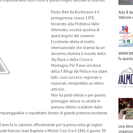
ti imponderabili sono molti e quindi meglio lavorare in silenzio
…
Paolo Bert da Bricherasio è il
Alle 8 de
Vallone d
protagonista: classe 1978,
tesserato alla Podistica Valle
Infernotto, società sportiva di
quest’angolo del cuneese.
Eccellente atleta di livello
internazionale che oramai da un
decennio domina il mondo dello
WWW.WED
fu quest
Sky Race o della Corsa in
Montagna. Per 9 anni vincitore
della 3 Rifugi Val Pellice ma citare
tutti i suoi successi, regionali e
nazionali, riempirebbe un intero
articolo.
Non ha punti deboli e per questo
primeggia: veloce su strada in
pianura, ottimo scalatore dalle
ta impareggiabile e soprattutto dotato di grande potenza resistente.
anni fa lo salirono ufficialmente per la prima volta gli inglesi
una deva
de francesi Jean Baptiste e Michel Cruz. Era il 1861 il giorno 30
organizza