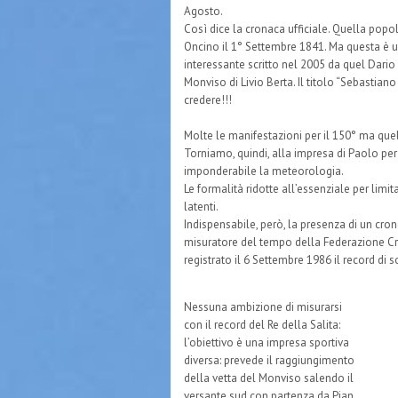
Agosto.
Così dice la cronaca ufficiale. Quella popol
Oncino il 1° Settembre 1841. Ma questa è un
interessante scritto nel 2005 da quel Dario 
Monviso di Livio Berta. Il titolo “Sebastiano
credere!!!
Molte le manifestazioni per il 150° ma que
Torniamo, quindi, alla impresa di Paolo pe
imponderabile la meteorologia.
Le formalità ridotte all’essenziale per limi
latenti.
Indispensabile, però, la presenza di un cron
misuratore del tempo della Federazione Cr
registrato il 6 Settembre 1986 il record di s
Nessuna ambizione di misurarsi
con il record del Re della Salita:
l’obiettivo è una impresa sportiva
diversa: prevede il raggiungimento
della vetta del Monviso salendo il
versante sud con partenza da Pian