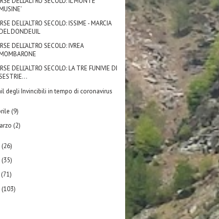
RSE DELL’ALTRO SECOLO: IL MONTE
MUSINE’
RSE DELL’ALTRO SECOLO: ISSIME - MARCIA
DEL DONDEUIL
RSE DELL’ALTRO SECOLO: IVREA
MOMBARONE
RSE DELL’ALTRO SECOLO: LA TRE FUNIVIE DI
SESTRIE...
il degli Invincibili in tempo di coronavirus
rile
(9)
arzo
(2)
9
(26)
8
(35)
7
(71)
6
(103)