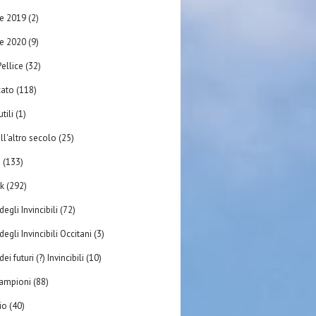
re 2019
(2)
re 2020
(9)
ellice
(32)
ato
(118)
tili
(1)
ll'altro secolo
(25)
à
(133)
k
(292)
degli Invincibili
(72)
degli Invincibili Occitani
(3)
ei futuri (?) Invincibili
(10)
 campioni
(88)
rio
(40)