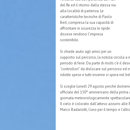
del Re ed il ritorno dalla stessa via
alla località di partenza. Le
caratteristiche tecniche di Paolo
Bert, compresa la sua capacità di
affrontare in sicurezza le ripide
discese rendono l’impresa
sostenibile.
Si chiede aiuto agli amici per un
supporto sul percorso, la notizia circola a 
periodo di ferie. Da parte di molti c’è il de
“controllori” da dislocare sul percorso ed 
ridotte spese e tutti insieme si spera nel b
Si sceglie lunedì 29 agosto perché domenic
ufficiale del 150° anniversario della prima
giornata meteorologicamente spettacolare
Il cielo è colorato dall’atteso azzurro alle
Marco Badariotti, l’uno per il tempo e l’al