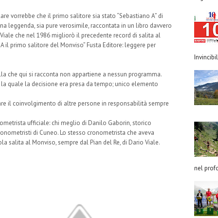
are vorrebbe che il primo salitore sia stato “Sebastiano A” di
a leggenda, sia pure verosimile, raccontata in un libro davvero
Viale che nel 1986 migliorò il precedente record di salita al
 A il primo salitore del Monviso” Fusta Editore: leggere per
Invincibil
lla che qui si racconta non appartiene a nessun programma.
r la quale la decisione era presa da tempo; unico elemento
tare il coinvolgimento di altre persone in responsabilità sempre
ometrista ufficiale: chi meglio di Danilo Gaborin, storico
onometristi di Cuneo. Lo stesso cronometrista che aveva
ola salita al Monviso, sempre dal Pian del Re, di Dario Viale.
nel prof