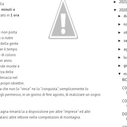
202
►
lla
2 minuti e
202
▼
zato in
1 ora
d
►
n
►
e non porta
o
►
 si nutre
s
►
 della gente
a
er il tempo
►
e di coloro
lu
►
 un anno
g
►
rande monte e
zza delle
m
▼
a tenacia nel
RI
propri obiettivi.
CO
a che non lo “vince” ne lo “conquista”, semplicemente lo
ergli permesso, in un giorno di fine agosto, di realizzare un sogno
CO
Montagna rimarrà la a disposizione per altre “imprese” ed altri
DO
alarci altre vittorie nelle competizioni di montagna.