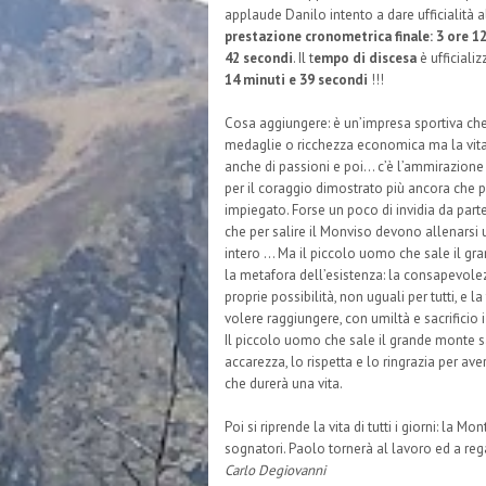
applaude Danilo intento a dare ufficialità a
prestazione cronometrica finale: 3 ore 1
42 secondi
. Il t
empo di discesa
è ufficializ
14 minuti e 39 secondi
!!!
Cosa aggiungere: è un’impresa sportiva ch
medaglie o ricchezza economica ma la vita
anche di passioni e poi... c’è l’ammirazione
per il coraggio dimostrato più ancora che p
impiegato. Forse un poco di invidia da part
che per salire il Monviso devono allenarsi
intero … Ma il piccolo uomo che sale il g
la metafora dell’esistenza: la consapevole
proprie possibilità, non uguali per tutti, e l
volere raggiungere, con umiltà e sacrificio i 
Il piccolo uomo che sale il grande monte s
accarezza, lo rispetta e lo ringrazia per av
che durerà una vita.
Poi si riprende la vita di tutti i giorni: la 
sognatori. Paolo tornerà al lavoro ed a reg
Carlo Degiovanni