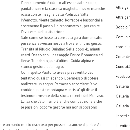
L’abbigliamento è ridotto all’essenziale: scarpe,
Altre ga
pantaloncini e la classica maglietta mezze maniche
rossa con le insegne della Podistica Valle
Altre ga
Infernotto. Niente zainetto, borracce e bastoncini a
sostenerne il passo. Un cronometro si, per capire
Bobbio P
l’evolversi della situazione.
Comunic
Sale come se fosse la consueta gara domenicale:
pur senza avversari riesce a trovare il ritmo giusto.
consigli u
Transita al Rifugio Quintino Sella dopo 41 minuti
esatti. Osservano il passaggio Enrico Bonansea ed
Corse de
Hervè Tranchero, quest’ultimo Guida alpina e
Curiosit
storico gestore del rifugio.
Con rispetto Paolo lo aveva preavvertito del
Faceboo
tentativo quasi chiedendo il permesso di potere
realizzare un sogno. Permesso accordato: “a voi
Galleria 
corridori questa montagna vi incista” gli disse il
testimone vivente della storia recente del Monviso.
Galleria 
Lui sa che l’alpinismo è anche competizione e che
Galleria d
le passioni occorre gestirle ma non si possono
I nostri
: è un punto molto rischioso per possibili scariche di pietre. Ad
Il territo