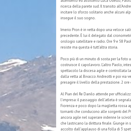
attenderlo ed assisterlo Luca Odetto, Paolo 
ricerca della parete sud. Il transito all’And
incitare lo sforzo solitario anche alcuni al
insegue il suo sogno.
Imerio Pron è in vetta dopo una veloce sali
precedente. È lui il delegato dal cronometris
orologio satellitare e radio. Ore 9 e 58 Paol
resiste ma questa è tutt’altra storia.
Poco più di un minuto di sosta per la foto uf
costruisce il capolavoro. L’altro Paolo, in
spettacolo la discesa agile e controllata l
dalla vetta al Bivacco Andreotti e poi via ver
presagire il livello della prestazione. 2 ore
Al Pian del Re Danilo attende per ufficializ
l’impresa: il passaggio dell’atleta è segnal
Fiorenza e poco dopo la maglietta rossa a
tornanti che conducono alle sorgenti del P
ancora agile nel superare indenne le scivol
che lastricano la dirittura finale. Giunge in 
accolto dall’applauso di una folla di 3 spet