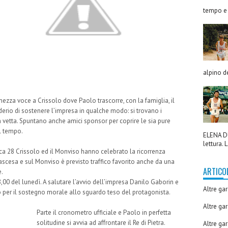
tempo e 
alpino de
mezza voce a Crissolo dove Paolo trascorre, con la famiglia, il
siderio di sostenere l’impresa in qualche modo: si trovano i
in vetta. Spuntano anche amici sponsor per coprire le sia pure
el tempo.
ELENA DU
lettura. L
a 28 Crissolo ed il Monviso hanno celebrato la ricorrenza
 ascesa e sul Monviso è previsto traffico favorito anche da una
ARTICO
.
 8,00 del lunedì. A salutare l’avvio dell’impresa Danilo Gaborin e
Altre ga
tro per il sostegno morale allo sguardo teso del protagonista.
Altre ga
Parte il cronometro ufficiale e Paolo in perfetta
solitudine si avvia ad affrontare il Re di Pietra.
Altre ga