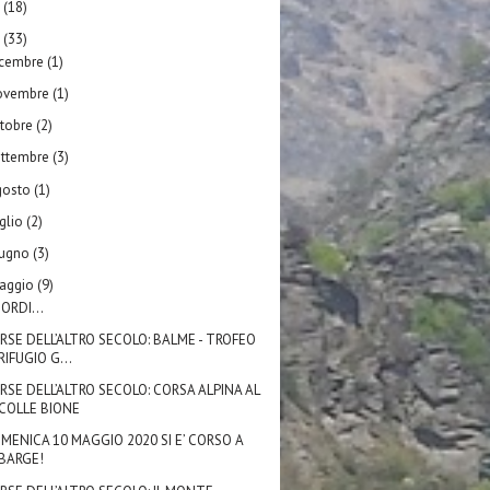
1
(18)
0
(33)
icembre
(1)
ovembre
(1)
ttobre
(2)
ettembre
(3)
gosto
(1)
glio
(2)
iugno
(3)
aggio
(9)
CORDI...
RSE DELL’ALTRO SECOLO: BALME - TROFEO
RIFUGIO G...
RSE DELL’ALTRO SECOLO: CORSA ALPINA AL
COLLE BIONE
MENICA 10 MAGGIO 2020 SI E’ CORSO A
BARGE!