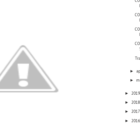
CO
CO
CO
CO
Tra
ap
►
m
►
201
►
201
►
201
►
201
►