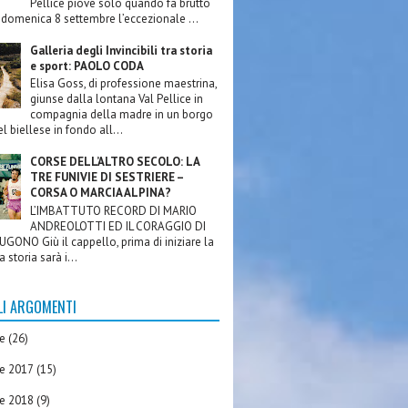
Pellice piove solo quando fa brutto
domenica 8 settembre l’eccezionale ...
Galleria degli Invincibili tra storia
e sport: PAOLO CODA
Elisa Goss, di professione maestrina,
giunse dalla lontana Val Pellice in
compagnia della madre in un borgo
l biellese in fondo all...
CORSE DELL’ALTRO SECOLO: LA
TRE FUNIVIE DI SESTRIERE –
CORSA O MARCIA ALPINA?
L’IMBATTUTO RECORD DI MARIO
ANDREOLOTTI ED IL CORAGGIO DI
GONO Giù il cappello, prima di iniziare la
a storia sarà i...
LI ARGOMENTI
re
(26)
re 2017
(15)
re 2018
(9)