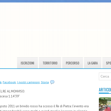
ISCRIZIONI
TERRITORIO
PERCORSO
LA GARA
SP
tà
,
Facebook
,
I nostri campioni
,
Storia
ARTICO
EL RE AL MONVISO:
iscesa 1.14’39”
gosto 2011 un brivido rosso ha scosso il Re di Pietra: l’evento era