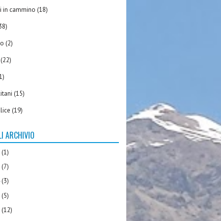
ili in cammino
(18)
38)
io
(2)
(22)
1)
itani
(15)
llice
(19)
I ARCHIVIO
6
(1)
5
(7)
4
(3)
3
(5)
2
(12)