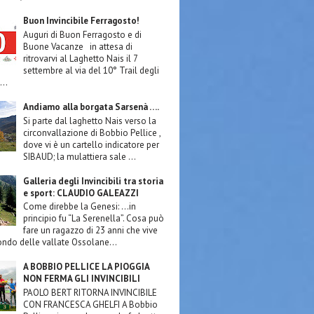
Buon Invincibile Ferragosto!
Auguri di Buon Ferragosto e di
Buone Vacanze in attesa di
ritrovarvi al Laghetto Nais il 7
settembre al via del 10° Trail degli
...
Andiamo alla borgata Sarsenà ….
Si parte dal laghetto Nais verso la
circonvallazione di Bobbio Pellice ,
dove vi è un cartello indicatore per
SIBAUD; la mulattiera sale ...
Galleria degli Invincibili tra storia
e sport: CLAUDIO GALEAZZI
Come direbbe la Genesi: …in
principio fu “La Serenella”. Cosa può
fare un ragazzo di 23 anni che vive
ondo delle vallate Ossolane...
A BOBBIO PELLICE LA PIOGGIA
NON FERMA GLI INVINCIBILI
PAOLO BERT RITORNA INVINCIBILE
CON FRANCESCA GHELFI A Bobbio