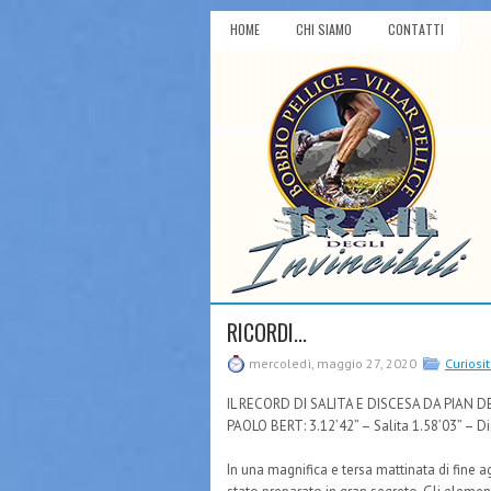
HOME
CHI SIAMO
CONTATTI
RICORDI...
mercoledì, maggio 27, 2020
Curiosi
IL RECORD DI SALITA E DISCESA DA PIAN D
PAOLO BERT: 3.12’42” – Salita 1.58’03” – D
In una magnifica e tersa mattinata di fine a