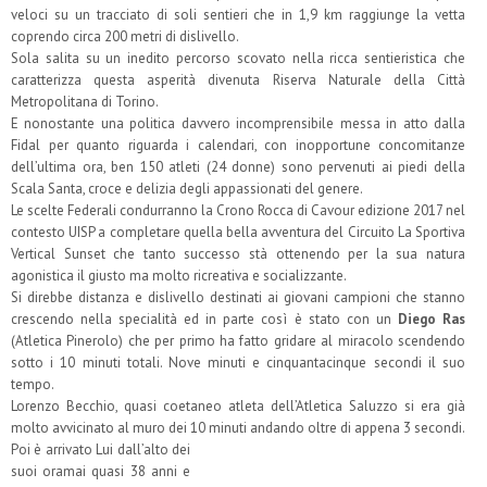
veloci su un tracciato di soli sentieri che in 1,9 km raggiunge la vetta
coprendo circa 200 metri di dislivello.
Sola salita su un inedito percorso scovato nella ricca sentieristica che
caratterizza questa asperità divenuta Riserva Naturale della Città
Metropolitana di Torino.
E nonostante una politica davvero incomprensibile messa in atto dalla
Fidal per quanto riguarda i calendari, con inopportune concomitanze
dell’ultima ora, ben 150 atleti (24 donne) sono pervenuti ai piedi della
Scala Santa, croce e delizia degli appassionati del genere.
Le scelte Federali condurranno la Crono Rocca di Cavour edizione 2017 nel
contesto UISP a completare quella bella avventura del Circuito La Sportiva
Vertical Sunset che tanto successo stà ottenendo per la sua natura
agonistica il giusto ma molto ricreativa e socializzante.
Si direbbe distanza e dislivello destinati ai giovani campioni che stanno
crescendo nella specialità ed in parte così è stato con un
Diego Ras
(Atletica Pinerolo) che per primo ha fatto gridare al miracolo scendendo
sotto i 10 minuti totali. Nove minuti e cinquantacinque secondi il suo
tempo.
Lorenzo Becchio, quasi coetaneo atleta dell’Atletica Saluzzo si era già
molto avvicinato al muro dei 10 minuti andando oltre di appena 3 secondi.
Poi è arrivato Lui dall’alto dei
suoi oramai quasi 38 anni e