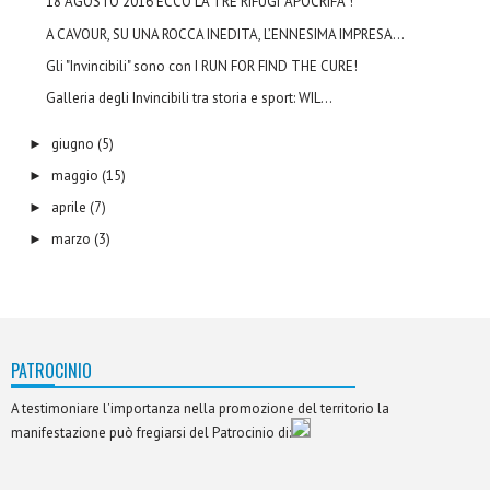
18 AGOSTO 2016 ECCO LA TRE RIFUGI "APOCRIFA"!
A CAVOUR, SU UNA ROCCA INEDITA, L’ENNESIMA IMPRESA...
Gli "Invincibili" sono con I RUN FOR FIND THE CURE!
Galleria degli Invincibili tra storia e sport: WIL...
giugno
(5)
►
maggio
(15)
►
aprile
(7)
►
marzo
(3)
►
PATROCINIO
A testimoniare l'importanza nella promozione del territorio la
manifestazione può fregiarsi del Patrocinio di: