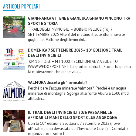
ARTICOLI POPOLARI
GIANFRANCA ATTENE E GIANLUCA GHIANO VINCONO TRA
SPORT E STORIA
TRAIL DEGLI INVINCIBILI – BOBBIO PELLICE (To) 7
SETTEMBRE 2025 Alle 8 del mattino il sole illuminava le
guglie del Vallone degli Invincibil...
DOMENICA 7 SETTEMBRE 2025 – 10° EDIZIONE TRAIL
DEGLI INVINCIBILI
KM 16 – Disl. + MT 1000 - ISCRIZIONI AL VIA SUL SITO
WWW.WEDOSPORT.NET Lo sport incontra la Storia: fu questa
la motivazione che diede vita...
VALMORA disseta gli "Invincibili"!
Perché bere l'acqua minerale Valmora? Perché è un'acqua
minerale di montagna. Sgorga alla fonte Aburù a 1300 mt di
altitudin...
IL TRAIL DEGLI INVINCIBILI 2026 PASSA NELLE
AFFIDABILI MANI DELLO SPORT CLUB ANGROGNA
Con la 10° edizione svoltasi il 7 settembre 2025 (nove
ufficiali ed una devastata dall’Invincibile Covid) il Comitato
organizzatore, sotto l...