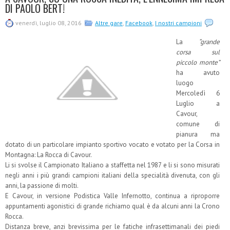
DI PAOLO BERT!
venerdì, luglio 08, 2016
Altre gare
,
Facebook
,
I nostri campioni
La
“grande
corsa sul
piccolo monte”
ha avuto
luogo
Mercoledì 6
Luglio a
Cavour,
comune di
pianura ma
dotato di un particolare impianto sportivo vocato e votato per la Corsa in
Montagna: La Rocca di Cavour.
Li si svolse il Campionato Italiano a staffetta nel 1987 e li si sono misurati
negli anni i più grandi campioni italiani della specialità divenuta, con gli
anni, la passione di molti.
E Cavour, in versione Podistica Valle Infernotto, continua a riproporre
appuntamenti agonistici di grande richiamo qual è da alcuni anni la Crono
Rocca.
Distanza breve, anzi brevissima per le fatiche infrasettimanali dei piedi