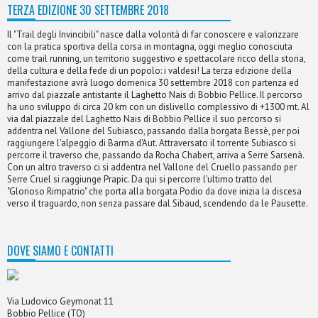
TERZA EDIZIONE 30 SETTEMBRE 2018
Il "Trail degli Invincibili" nasce dalla volontà di far conoscere e valorizzare
con la pratica sportiva della corsa in montagna, oggi meglio conosciuta
come trail running, un territorio suggestivo e spettacolare ricco della storia,
della cultura e della fede di un popolo: i valdesi! La terza edizione della
manifestazione avrà luogo domenica 30 settembre 2018 con partenza ed
arrivo dal piazzale antistante il Laghetto Nais di Bobbio Pellice. Il percorso
ha uno sviluppo di circa 20 km con un dislivello complessivo di +1300 mt. Al
via dal piazzale del Laghetto Nais di Bobbio Pellice il suo percorso si
addentra nel Vallone del Subiasco, passando dalla borgata Bessè, per poi
raggiungere l'alpeggio di Barma d'Aut. Attraversato il torrente Subiasco si
percorre il traverso che, passando da Rocha Chabert, arriva a Serre Sarsenà.
Con un altro traverso ci si addentra nel Vallone del Cruello passando per
Serre Cruel si raggiunge Prapic. Da qui si percorre l'ultimo tratto del
"Glorioso Rimpatrio" che porta alla borgata Podio da dove inizia la discesa
verso il traguardo, non senza passare dal Sibaud, scendendo da le Pausette.
DOVE SIAMO E CONTATTI
Via Ludovico Geymonat 11
Bobbio Pellice (TO)