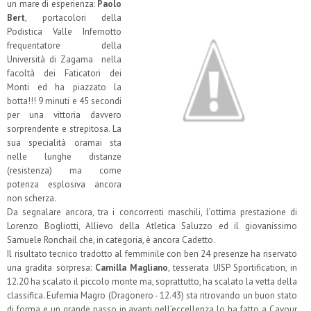
un mare di esperienza:
Paolo
Bert
, portacolori della
Podistica Valle Infernotto
frequentatore della
Università di Zagama nella
facoltà dei Faticatori dei
Monti ed ha piazzato la
botta!!! 9 minuti e 45 secondi
per una vittoria davvero
sorprendente e strepitosa. La
sua specialità oramai sta
nelle lunghe distanze
(resistenza) ma come
potenza esplosiva ancora
non scherza.
Da segnalare ancora, tra i concorrenti maschili, l’ottima prestazione di
Lorenzo Bogliotti, Allievo della Atletica Saluzzo ed il giovanissimo
Samuele Ronchail che, in categoria, è ancora Cadetto.
Il risultato tecnico tradotto al femminile con ben 24 presenze ha riservato
una gradita sorpresa:
Camilla Magliano
, tesserata UISP Sportification, in
12.20 ha scalato il piccolo monte ma, soprattutto, ha scalato la vetta della
classifica. Eufemia Magro (Dragonero - 12.43) sta ritrovando un buon stato
di forma e un grande passo in avanti nell’eccellenza lo ha fatto a Cavour