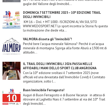
guglie del Vallone degli Invincibil...
DOMENICA 7 SETTEMBRE 2025 – 10° EDIZIONE TRAIL
DEGLI INVINCIBILI
KM 16 – Disl. + MT 1000 - ISCRIZIONI AL VIA SUL SITO
WWW.WEDOSPORT.NET Lo sport incontra la Storia: fu questa
la motivazione che diede vita...
VALMORA disseta gli "Invincibili"!
Perché bere l'acqua minerale Valmora? Perché è un'acqua
minerale di montagna. Sgorga alla fonte Aburù a 1300 mt di
altitudin...
IL TRAIL DEGLI INVINCIBILI 2026 PASSA NELLE
AFFIDABILI MANI DELLO SPORT CLUB ANGROGNA
Con la 10° edizione svoltasi il 7 settembre 2025 (nove
ufficiali ed una devastata dall’Invincibile Covid) il Comitato
organizzatore, sotto l...
Buon Invincibile Ferragosto!
Auguri di Buon Ferragosto e di Buone Vacanze in attesa di
ritrovarvi al Laghetto Nais il 7 settembre al via del 10° Trail
degli Invincibil...