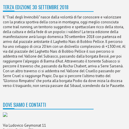
TERZA EDIZIONE 30 SETTEMBRE 2018
Il "Trail degli Invincibili" nasce dalla volontà di far conoscere e valorizzare
con la pratica sportiva della corsa in montagna, oggi meglio conosciuta
come trail running, un territorio suggestivo e spettacolare ricco della storia,
della cultura e della fede di un popolo: i valdesi! La terza edizione della
manifestazione avrà luogo domenica 30 settembre 2018 con partenza ed
arrivo dal piazzale antistante il Laghetto Nais di Bobbio Pellice. Il percorso
ha uno sviluppo di circa 20 km con un dislivello complessivo di +1300 mt. Al
via dal piazzale del Laghetto Nais di Bobbio Pellice il suo percorso si
addentra nel Vallone del Subiasco, passando dalla borgata Bessè, per poi
raggiungere l'alpeggio di Barma d'Aut. Attraversato il torrente Subiasco si
percorre il traverso che, passando da Rocha Chabert, arriva a Serre Sarsenà.
Con un altro traverso ci si addentra nel Vallone del Cruello passando per
Serre Cruel si raggiunge Prapic. Da qui si percorre l'ultimo tratto del
"Glorioso Rimpatrio" che porta alla borgata Podio da dove inizia la discesa
verso il traguardo, non senza passare dal Sibaud, scendendo da le Pausette.
DOVE SIAMO E CONTATTI
Via Ludovico Geymonat 11