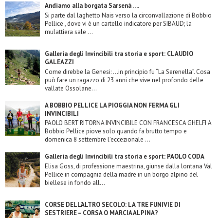
Andiamo alla borgata Sarsenà ….
Si parte dal laghetto Nais verso la circonvallazione di Bobbio
Pellice , dove vi è un cartello indicatore per SIBAUD; la
mulattiera sale ...
Galleria degli Invincibili tra storia e sport: CLAUDIO
GALEAZZI
Come direbbe la Genesi: …in principio fu “La Serenella”. Cosa
può fare un ragazzo di 23 anni che vive nel profondo delle
vallate Ossolane...
A BOBBIO PELLICE LA PIOGGIA NON FERMA GLI
INVINCIBILI
PAOLO BERT RITORNA INVINCIBILE CON FRANCESCA GHELFI A
Bobbio Pellice piove solo quando fa brutto tempo e
domenica 8 settembre l’eccezionale ...
Galleria degli Invincibili tra storia e sport: PAOLO CODA
Elisa Goss, di professione maestrina, giunse dalla lontana Val
Pellice in compagnia della madre in un borgo alpino del
biellese in fondo all...
CORSE DELL’ALTRO SECOLO: LA TRE FUNIVIE DI
SESTRIERE – CORSA O MARCIA ALPINA?