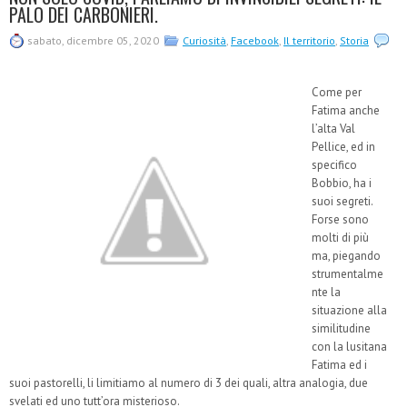
PALO DEI CARBONIERI.
sabato, dicembre 05, 2020
Curiosità
,
Facebook
,
Il territorio
,
Storia
Come per
Fatima anche
l’alta Val
Pellice, ed in
specifico
Bobbio, ha i
suoi segreti.
Forse sono
molti di più
ma, piegando
strumentalme
nte la
situazione alla
similitudine
con la lusitana
Fatima ed i
suoi pastorelli, li limitiamo al numero di 3 dei quali, altra analogia, due
svelati ed uno tutt’ora misterioso.