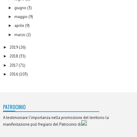
giugno
(3)
►
maggio
(9)
►
aprile
(9)
►
marzo
(2)
►
2019
(26)
►
2018
(35)
►
2017
(71)
►
2016
(103)
►
PATROCINIO
A testimoniare l'importanza nella promozione del territorio la
manifestazione può fregiarsi del Patrocinio di: