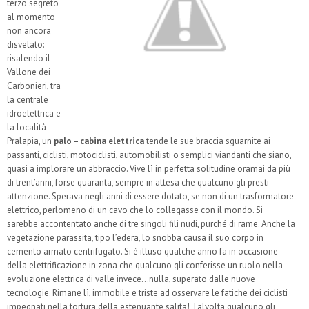
terzo segreto
al momento
non ancora
disvelato:
risalendo il
Vallone dei
Carbonieri, tra
la centrale
idroelettrica e
la località
Pralapia, un
palo – cabina elettrica
tende le sue braccia sguarnite ai
passanti, ciclisti, motociclisti, automobilisti o semplici viandanti che siano,
quasi a implorare un abbraccio. Vive lì in perfetta solitudine oramai da più
di trent’anni, forse quaranta, sempre in attesa che qualcuno gli presti
attenzione. Sperava negli anni di essere dotato, se non di un trasformatore
elettrico, perlomeno di un cavo che lo collegasse con il mondo. Si
sarebbe accontentato anche di tre singoli fili nudi, purché di rame. Anche la
vegetazione parassita, tipo l’edera, lo snobba causa il suo corpo in
cemento armato centrifugato. Si è illuso qualche anno fa in occasione
della elettrificazione in zona che qualcuno gli conferisse un ruolo nella
evoluzione elettrica di valle invece…nulla, superato dalle nuove
tecnologie. Rimane lì, immobile e triste ad osservare le fatiche dei ciclisti
impegnati nella tortura della estenuante salita! Talvolta qualcuno gli