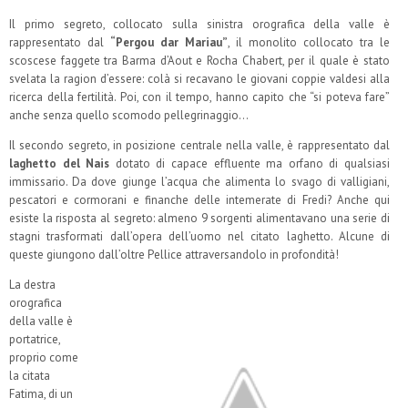
Il primo segreto, collocato sulla sinistra orografica della valle è
rappresentato dal
“Pergou dar Mariau”
, il monolito collocato tra le
scoscese faggete tra Barma d’Aout e Rocha Chabert, per il quale è stato
svelata la ragion d’essere: colà si recavano le giovani coppie valdesi alla
ricerca della fertilità. Poi, con il tempo, hanno capito che “si poteva fare”
anche senza quello scomodo pellegrinaggio…
Il secondo segreto, in posizione centrale nella valle, è rappresentato dal
laghetto del Nais
dotato di capace effluente ma orfano di qualsiasi
immissario. Da dove giunge l’acqua che alimenta lo svago di valligiani,
pescatori e cormorani e finanche delle intemerate di Fredi? Anche qui
esiste la risposta al segreto: almeno 9 sorgenti alimentavano una serie di
stagni trasformati dall’opera dell’uomo nel citato laghetto. Alcune di
queste giungono dall’oltre Pellice attraversandolo in profondità!
La destra
orografica
della valle è
portatrice,
proprio come
la citata
Fatima, di un