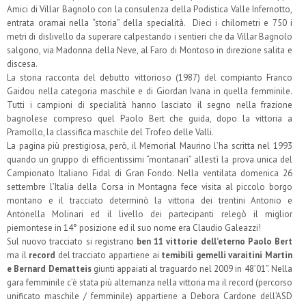
Amici di Villar Bagnolo con la consulenza della Podistica Valle Infernotto,
entrata oramai nella “storia” della specialità. Dieci i chilometri e 750 i
metri di dislivello da superare calpestando i sentieri che da Villar Bagnolo
salgono, via Madonna della Neve, al Faro di Montoso in direzione salita e
discesa.
La storia racconta del debutto vittorioso (1987) del compianto Franco
Gaidou nella categoria maschile e di Giordan Ivana in quella femminile.
Tutti i campioni di specialità hanno lasciato il segno nella frazione
bagnolese compreso quel Paolo Bert che guida, dopo la vittoria a
Pramollo, la classifica maschile del Trofeo delle Valli.
La pagina più prestigiosa, però, il Memorial Maurino l’ha scritta nel 1993
quando un gruppo di efficientissimi “montanari” allestì la prova unica del
Campionato Italiano Fidal di Gran Fondo. Nella ventilata domenica 26
settembre l’Italia della Corsa in Montagna fece visita al piccolo borgo
montano e il tracciato determinò la vittoria dei trentini Antonio e
Antonella Molinari ed il livello dei partecipanti relegò il miglior
piemontese in 14° posizione ed il suo nome era Claudio Galeazzi!
Sul nuovo tracciato si registrano
ben 11 vittorie dell’eterno Paolo Bert
ma il
record
del tracciato appartiene ai
temibili gemelli varaitini Martin
e Bernard Dematteis
giunti appaiati al traguardo nel 2009 in 48’01”. Nella
gara femminile c’è stata più alternanza nella vittoria ma il record (percorso
unificato maschile / femminile) appartiene a Debora Cardone dell’ASD