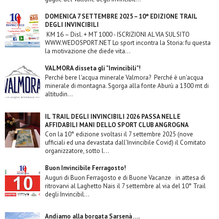
DOMENICA 7 SETTEMBRE 2025 – 10° EDIZIONE TRAIL
DEGLI INVINCIBILI
KM 16 – Disl. + MT 1000 - ISCRIZIONI AL VIA SUL SITO
WWW.WEDOSPORT.NET Lo sport incontra la Storia: fu questa
la motivazione che diede vita...
VALMORA disseta gli "Invincibili"!
Perché bere l'acqua minerale Valmora? Perché è un'acqua
minerale di montagna. Sgorga alla fonte Aburù a 1300 mt di
altitudin...
IL TRAIL DEGLI INVINCIBILI 2026 PASSA NELLE
AFFIDABILI MANI DELLO SPORT CLUB ANGROGNA
Con la 10° edizione svoltasi il 7 settembre 2025 (nove
ufficiali ed una devastata dall’Invincibile Covid) il Comitato
organizzatore, sotto l...
Buon Invincibile Ferragosto!
Auguri di Buon Ferragosto e di Buone Vacanze in attesa di
ritrovarvi al Laghetto Nais il 7 settembre al via del 10° Trail
degli Invincibil...
Andiamo alla borgata Sarsenà ….