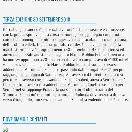
TERZA EDIZIONE 30 SETTEMBRE 2018
Il "Trail degli Invincibili" nasce dalla volontà di far conoscere e valorizzare
con la pratica sportiva della corsa in montagna, oggi meglio conosciuta
come trail running, un territorio suggestivo e spettacolare ricco della storia,
della cultura e della fede di un popolo: i valdesi! La terza edizione della
manifestazione avrà luogo domenica 30 settembre 2018 con partenza ed
arrivo dal piazzale antistante il Laghetto Nais di Bobbio Pellice. Il percorso
ha uno sviluppo di circa 20 km con un dislivello complessivo di +1300 mt. Al
via dal piazzale del Laghetto Nais di Bobbio Pellice il suo percorso si
addentra nel Vallone del Subiasco, passando dalla borgata Bessè, per poi
raggiungere l'alpeggio di Barma d'Aut. Attraversato il torrente Subiasco si
percorre il traverso che, passando da Rocha Chabert, arriva a Serre Sarsenà.
Con un altro traverso ci si addentra nel Vallone del Cruello passando per
Serre Cruel si raggiunge Prapic. Da qui si percorre l'ultimo tratto del
"Glorioso Rimpatrio" che porta alla borgata Podio da dove inizia la discesa
verso il traguardo, non senza passare dal Sibaud, scendendo da le Pausette.
DOVE SIAMO E CONTATTI