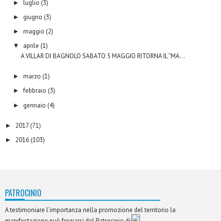
luglio
(3)
►
giugno
(3)
►
maggio
(2)
►
aprile
(1)
▼
A VILLAR DI BAGNOLO SABATO 5 MAGGIO RITORNA IL “MA...
marzo
(1)
►
febbraio
(3)
►
gennaio
(4)
►
2017
(71)
►
2016
(103)
►
PATROCINIO
A testimoniare l'importanza nella promozione del territorio la
manifestazione può fregiarsi del Patrocinio di: