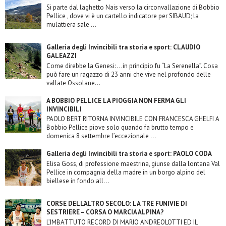
Si parte dal laghetto Nais verso la circonvallazione di Bobbio
Pellice , dove vi è un cartello indicatore per SIBAUD; la
mulattiera sale ...
Galleria degli Invincibili tra storia e sport: CLAUDIO
GALEAZZI
Come direbbe la Genesi: …in principio fu “La Serenella”. Cosa
può fare un ragazzo di 23 anni che vive nel profondo delle
vallate Ossolane...
A BOBBIO PELLICE LA PIOGGIA NON FERMA GLI
INVINCIBILI
PAOLO BERT RITORNA INVINCIBILE CON FRANCESCA GHELFI A
Bobbio Pellice piove solo quando fa brutto tempo e
domenica 8 settembre l’eccezionale ...
Galleria degli Invincibili tra storia e sport: PAOLO CODA
Elisa Goss, di professione maestrina, giunse dalla lontana Val
Pellice in compagnia della madre in un borgo alpino del
biellese in fondo all...
CORSE DELL’ALTRO SECOLO: LA TRE FUNIVIE DI
SESTRIERE – CORSA O MARCIA ALPINA?
L’IMBATTUTO RECORD DI MARIO ANDREOLOTTI ED IL