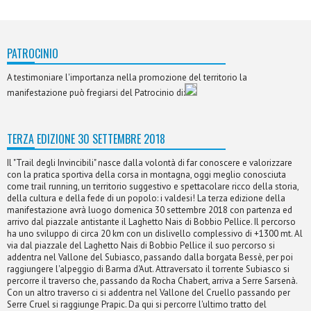
PATROCINIO
A testimoniare l'importanza nella promozione del territorio la
manifestazione può fregiarsi del Patrocinio di:
TERZA EDIZIONE 30 SETTEMBRE 2018
Il "Trail degli Invincibili" nasce dalla volontà di far conoscere e valorizzare
con la pratica sportiva della corsa in montagna, oggi meglio conosciuta
come trail running, un territorio suggestivo e spettacolare ricco della storia,
della cultura e della fede di un popolo: i valdesi! La terza edizione della
manifestazione avrà luogo domenica 30 settembre 2018 con partenza ed
arrivo dal piazzale antistante il Laghetto Nais di Bobbio Pellice. Il percorso
ha uno sviluppo di circa 20 km con un dislivello complessivo di +1300 mt. Al
via dal piazzale del Laghetto Nais di Bobbio Pellice il suo percorso si
addentra nel Vallone del Subiasco, passando dalla borgata Bessè, per poi
raggiungere l'alpeggio di Barma d'Aut. Attraversato il torrente Subiasco si
percorre il traverso che, passando da Rocha Chabert, arriva a Serre Sarsenà.
Con un altro traverso ci si addentra nel Vallone del Cruello passando per
Serre Cruel si raggiunge Prapic. Da qui si percorre l'ultimo tratto del