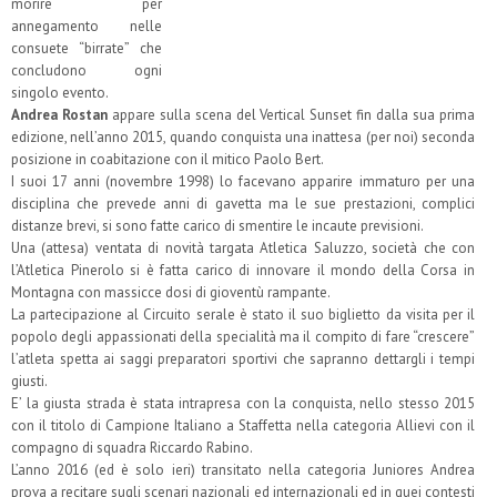
morire per
annegamento nelle
consuete “birrate” che
concludono ogni
singolo evento.
Andrea Rostan
appare sulla scena del Vertical Sunset fin dalla sua prima
edizione, nell’anno 2015, quando conquista una inattesa (per noi) seconda
posizione in coabitazione con il mitico Paolo Bert.
I suoi 17 anni (novembre 1998) lo facevano apparire immaturo per una
disciplina che prevede anni di gavetta ma le sue prestazioni, complici
distanze brevi, si sono fatte carico di smentire le incaute previsioni.
Una (attesa) ventata di novità targata Atletica Saluzzo, società che con
l’Atletica Pinerolo si è fatta carico di innovare il mondo della Corsa in
Montagna con massicce dosi di gioventù rampante.
La partecipazione al Circuito serale è stato il suo biglietto da visita per il
popolo degli appassionati della specialità ma il compito di fare “crescere”
l’atleta spetta ai saggi preparatori sportivi che sapranno dettargli i tempi
giusti.
E’ la giusta strada è stata intrapresa con la conquista, nello stesso 2015
con il titolo di Campione Italiano a Staffetta nella categoria Allievi con il
compagno di squadra Riccardo Rabino.
L’anno 2016 (ed è solo ieri) transitato nella categoria Juniores Andrea
prova a recitare sugli scenari nazionali ed internazionali ed in quei contesti