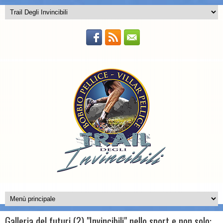
Galleria del futuri (?) "Invincibili" nello sport e non solo: