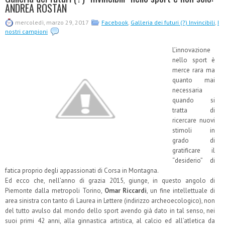
ANDREA ROSTAN
mercoledì, marzo 29, 2017
Facebook
,
Galleria dei futuri (?) Invincibili
,
I
nostri campioni
L’innovazione
nello sport è
merce rara ma
quanto mai
necessaria
quando si
tratta di
ricercare nuovi
stimoli in
grado di
gratificare il
“desiderio” di
fatica proprio degli appassionati di Corsa in Montagna.
Ed ecco che, nell’anno di grazia 2015, giunge, in questo angolo di
Piemonte dalla metropoli Torino,
Omar Riccardi
, un fine intellettuale di
area sinistra con tanto di Laurea in Lettere (indirizzo archeoecologico), non
del tutto avulso dal mondo dello sport avendo già dato in tal senso, nei
suoi primi 42 anni, alla ginnastica artistica, al calcio ed all’atletica da