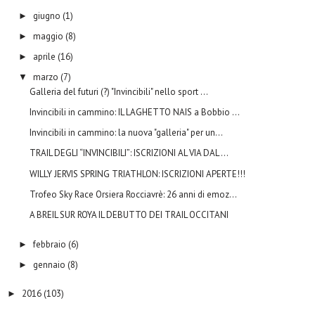
giugno
(1)
►
maggio
(8)
►
aprile
(16)
►
marzo
(7)
▼
Galleria del futuri (?) "Invincibili" nello sport ...
Invincibili in cammino: IL LAGHETTO NAIS a Bobbio ...
Invincibili in cammino: la nuova "galleria" per un...
TRAIL DEGLI “INVINCIBILI”: ISCRIZIONI AL VIA DAL ...
WILLY JERVIS SPRING TRIATHLON: ISCRIZIONI APERTE!!!
Trofeo Sky Race Orsiera Rocciavrè: 26 anni di emoz...
A BREIL SUR ROYA IL DEBUTTO DEI TRAIL OCCITANI
febbraio
(6)
►
gennaio
(8)
►
2016
(103)
►